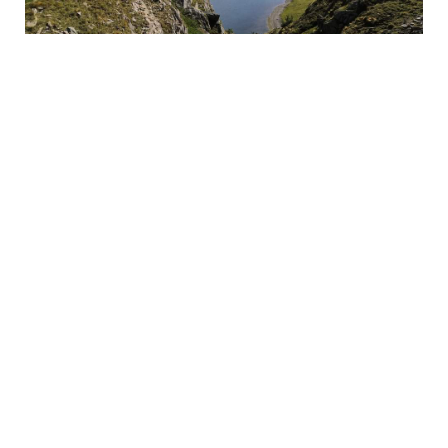
CONTATTI:
✉ prolocousseglio@gmail.com
+39 3791718210
Accedi