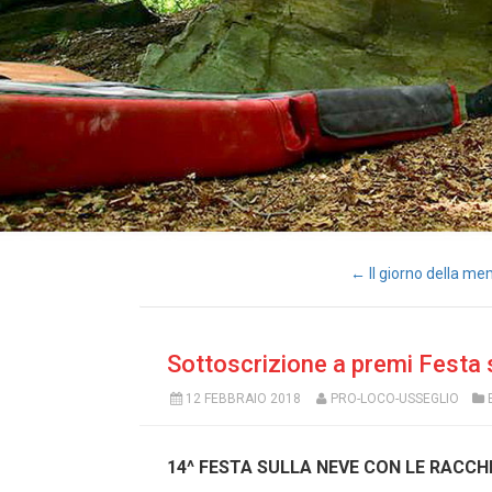
← Il giorno della me
Sottoscrizione a premi Festa su
12 FEBBRAIO 2018
PRO-LOCO-USSEGLIO
14^ FESTA SULLA NEVE CON LE RACCH