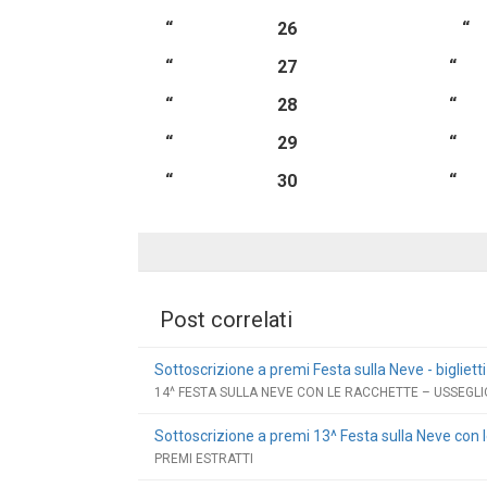
“ 26 “
“ 27 “
“ 28 “
“ 29 “ 
“ 30 “ 
Post correlati
Sottoscrizione a premi Festa sulla Neve - biglietti
14^ FESTA SULLA NEVE CON LE RACCHETTE – USSEGLIO
Sottoscrizione a premi 13^ Festa sulla Neve con 
PREMI ESTRATTI