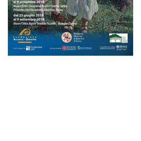
Visita la pagina facebook
info@vallediviu.it
Chiama per informazioni
CONTATTI:
✉ prolocousseglio@gmail.com