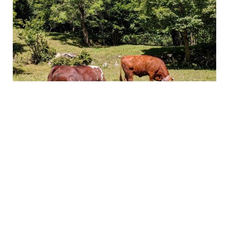
CONTATTI:
✉ prolocousseglio@gmail.com
+39 3791718210