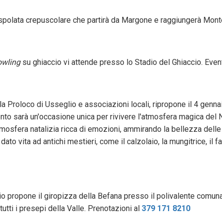
spolata crepuscolare che partirà da Margone e raggiungerà Mont
owling
su ghiaccio vi attende presso lo Stadio del Ghiaccio. Even
n la Proloco di Usseglio e associazioni locali, ripropone il 4 genn
o sarà un'occasione unica per rivivere l'atmosfera magica del Nat
atmosfera natalizia ricca di emozioni, ammirando la bellezza dell
dato vita ad antichi mestieri, come il calzolaio, la mungitrice, il f
 propone il giropizza della Befana presso il polivalente comunale
utti i presepi della Valle. Prenotazioni al
379 171 8210