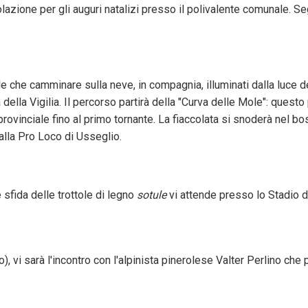
zione per gli auguri natalizi presso il polivalente comunale. Segu
e che camminare sulla neve, in compagnia, illuminati dalla luce de
 della Vigilia. Il percorso partirà della "Curva delle Mole": quest
provinciale fino al primo tornante. La fiaccolata si snoderà nel b
dalla Pro Loco di Usseglio.
e sfida delle trottole di legno
sotule
vi attende presso lo Stadio d
, vi sarà l'incontro con l'alpinista pinerolese Valter Perlino che 