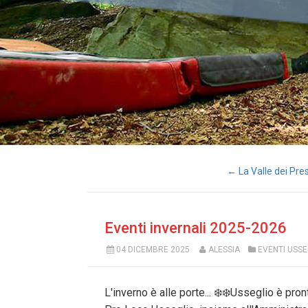
← La Valle dei Pre
Eventi invernali 2025-2026
04 DICEMBRE 2025
ALESSIA
EVENTI USSE
L'inverno è alle porte... ❄️❄️Usseglio è pro