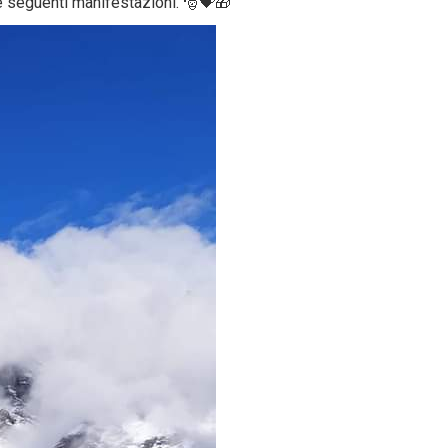
e seguenti manifestazioni. 🎅💝🎁