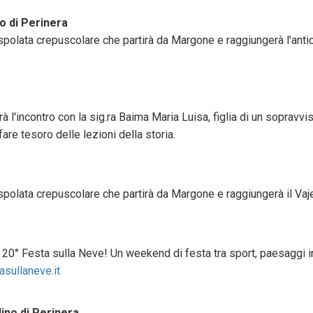
o di Perinera
polata crepuscolare che partirà da Margone e raggiungerà l'antic
arà l'incontro con la sig.ra Baima Maria Luisa, figlia di un sopra
fare tesoro delle lezioni della storia.
polata crepuscolare che partirà da Margone e raggiungerà il Vaje
0° Festa sulla Neve! Un weekend di festa tra sport, paesaggi inne
sullaneve.it
ino di Perinera