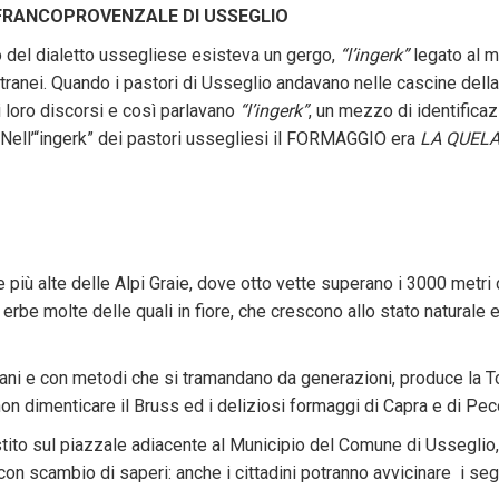
 FRANCOPROVENZALE DI USSEGLIO
o del dialetto ussegliese esisteva un gergo,
“l
’ingerk
”
legato al m
ranei. Quando i pastori di Usseglio andavano nelle cascine della pi
loro discorsi e così parlavano
“l
’ingerk
”
, un mezzo di identifica
 Nell’“ingerk” dei pastori ussegliesi il FORMAGGIO era
LA QUEL
te più alte delle Alpi Graie, dove otto vette superano i 3000 metr
i erbe molte delle quali in fiore, che crescono allo stato naturale
 mani e con metodi che si tramandano da generazioni, produce la 
 non dimenticare il Bruss ed i deliziosi formaggi di Capra e di Pec
 sul piazzale adiacente al Municipio del Comune di Usseglio, 
con scambio di saperi: anche i cittadini potranno avvicinare i segr