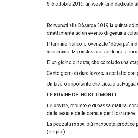
5-6 ottobre 2019, un week-end dedicato al
Benvenuti alla Dèsarpa 2019 la quinta edizi
direttamente ad un evento di genuina cultura
Il termine franco-provenzale “dèsarpa” indic
annunciano la conclusione del lungo period
E’ un giorno di festa, che conclude una stagi
Cento giorni di duro lavoro, a contatto con 
Un lavoro importante che aiuta a salvaguard
LE BOVINE DEI NOSTRI MONTI
Le bovine, robuste e di bassa statura, so
della testa e delle corna e per il carattere.
La pezzata rossa, più mansueta, produce pi
(Regine).