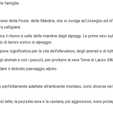
le famiglie.
one della Festa delle Mandrie, che si svolge ad Usseglio ed offre
 valligiana .
a il ritorno a valle delle mandrie dagli alpeggi. Le prime nevi sull
o di lavoro estivo in alpeggio.
one significativa per la vita dell’allevatore, degli animali e di tu
gli animali e con i pascoli, per produrre la vera Toma di Lanzo d’A
are il delicato paesaggio alpino.
no perfettamente adattate all’ambiente montano, sono diverse nel
ù latte; la pezzata nera e la castana, più aggressive, sono prot