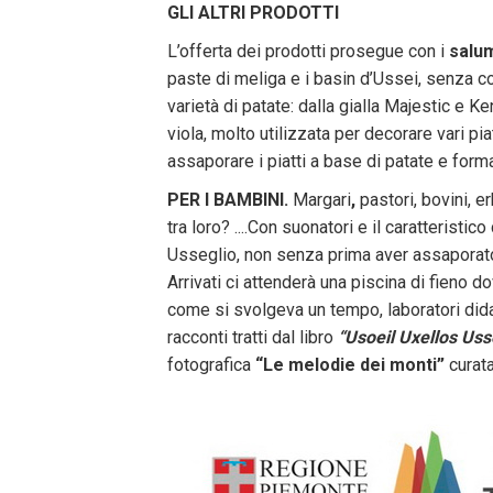
GLI ALTRI PRODOTTI
L’offerta dei prodotti prosegue con i
salu
paste di meliga e i basin d’Ussei, senza cont
varietà di patate: dalla gialla Majestic e Ke
viola, molto utilizzata per decorare vari p
assaporare i piatti a base di patate e form
PER I BAMBINI.
Margari
,
pastori, bovini, 
tra loro? ....Con suonatori e il caratteri
Usseglio, non senza prima aver assaporato
Arrivati ci attenderà una piscina di fieno 
come si svolgeva un tempo, laboratori dida
racconti tratti dal libro
“Usoeil Uxellos Uss
fotografica
“Le melodie dei monti”
curat