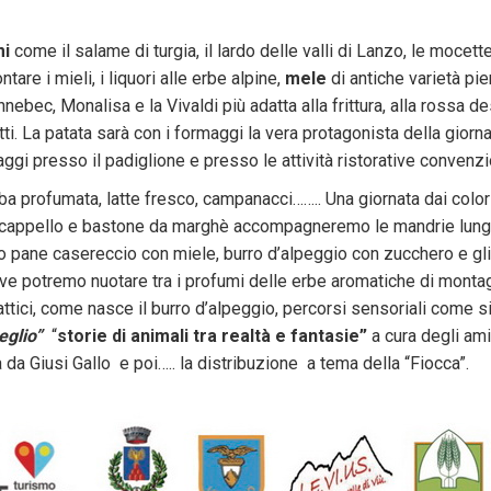
mi
come il salame di turgia, il lardo delle valli di Lanzo, le mocette
are i mieli, i liquori alle erbe alpine,
mele
di antiche varietà pie
nnebec, Monalisa e la Vivaldi più adatta alla frittura, alla rossa de
iatti. La patata sarà con i formaggi la vera protagonista della g
aggi presso il padiglione e presso le attività ristorative convenzi
erba profumata, latte fresco, campanacci…….. Una giornata dai col
stico cappello e bastone da marghè accompagneremo le mandrie lung
 pane casereccio con miele, burro d’alpeggio con zucchero e gl
dove potremo nuotare tra i profumi delle erbe aromatiche di monta
ttici, come nasce il burro d’alpeggio, percorsi sensoriali come 
eglio”
“
storie di animali tra realtà e fantasie”
a cura degli am
a da Giusi Gallo e poi….. la distribuzione a tema della “Fiocca”.