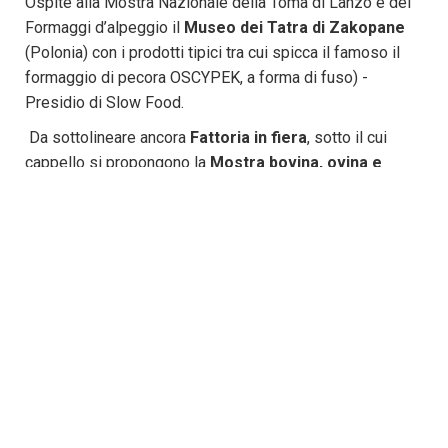
Ospite alla Mostra Nazionale della Toma di Lanzo e dei
Formaggi d’alpeggio il
Museo dei Tatra di Zakopane
(Polonia) con i prodotti tipici tra cui spicca il famoso il
formaggio di pecora OSCYPEK, a forma di fuso) -
Presidio di Slow Food.
Da sottolineare ancora
Fattoria in fiera
, sotto il cui
cappello si propongono la
Mostra bovina, ovina e
caprina di razze alpine
e quella di
animali da cortile
. E
poi ancora: pranzi, degustazioni, cene, racconti di attori
dell’economia locale; la montagna si anima e propone le
sue eccellenze.
A corredo del ricco programma dove le eccellenze
enogastronomiche sono dominanti, non vanno comunque
scordate le animazioni musicali e culturali che
rafforzeranno ulteriormente la sinergia e una terra che si
propone con tutte le sue ricchezze, sfumature e
sorprese. Presentazioni di libri, incontri, spettacoli e
tanto altro ancora nell’ottica dell’integrazione tra cibo,