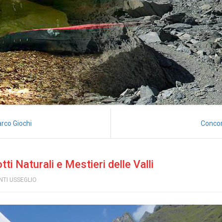
rco Giochi
Conco
i Naturali e Mestieri delle Valli
NTI USSEGLIO