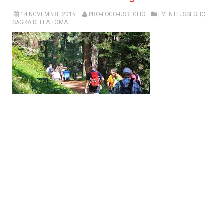
14 NOVEMBRE 2016
PRO-LOCO-USSEGLIO
EVENTI USSEGLIO
,
SAGRA DELLA TOMA
EFFETTI ECONOMICO-SOCIOLOGO-TURISTICI DELLA
VALORIZZAZIONE DEL PATRIMONIO CULTURALE
PIEMONTESE
[Prosegue]
2^ Festa della Transumanza e della Patata di montagna
08 OTTOBRE 2016
PRO-LOCO-USSEGLIO
EVENTI USSEGLIO