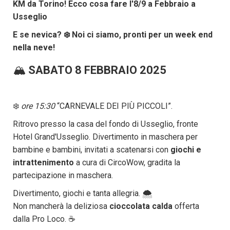
KM da Torino! Ecco cosa fare l'8/9 a Febbraio a
Usseglio
E se nevica? ❄️ Noi ci siamo, pronti per un week end
nella neve!
🏔️
SABATO 8 FEBBRAIO 2025
❄️
ore 15:30
“CARNEVALE DEI PIÙ PICCOLI”.
Ritrovo presso la casa del fondo di Usseglio, fronte
Hotel Grand'Usseglio. Divertimento in maschera per
bambine e bambini, invitati a scatenarsi con
giochi e
intrattenimento
a cura di CircoWow, gradita la
partecipazione in maschera.
Divertimento, giochi e tanta allegria. 🌨️
Non mancherà la deliziosa
cioccolata calda
offerta
dalla Pro Loco. ☕️