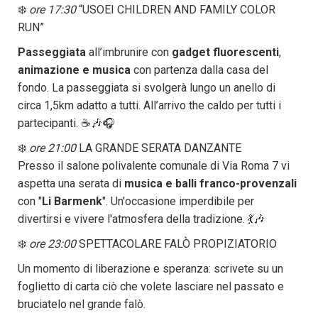
❄️
ore 17:30
“USOEI CHILDREN AND FAMILY COLOR
RUN”
Passeggiata
all’imbrunire con
gadget fluorescenti
,
animazione e musica
con partenza dalla casa del
fondo.
La passeggiata si svolgerà lungo un anello di
circa 1,5km adatto a tutti. All’arrivo the caldo per tutti i
partecipanti. ☕️🎶🎧
❄️
ore 21:00
LA GRANDE SERATA DANZANTE
Presso il salone polivalente comunale di Via Roma 7 vi
aspetta una serata di
musica e balli
franco-provenzali
con "
Li Barmenk
". Un'occasione imperdibile per
divertirsi e vivere l'atmosfera della tradizione. 💃🎶
❄️
ore 23:00
SPETTACOLARE FALÒ PROPIZIATORIO
Un momento di liberazione e speranza: scrivete su un
foglietto di carta ciò che volete lasciare nel passato e
bruciatelo nel grande falò.